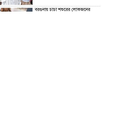
বরগুনায় চাচা শশুরের লোকজনের
হামলায় জামাই খুন, আহত ২
“জুলাই গণঅভ্যূত্থান দিবস” উপলক্ষে
বরগুনা জেলা পুলিশের পক্ষ থেকে
শহীদদের প্রতি শ্রদ্ধা নিবেদন এবং
পুষ্পস্তবক অর্পণ।
ঢাকা জজ কোর্টে অ্যাডভোকেট
ফারজানা ইয়াসমিন (রাখি)-এর চেম্বারে
হামলার অভিযোগ; সুষ্ঠু তদন্তের দাবি
চিলাহাটিতে অটিজম ও প্রতিবন্ধী
বিদ্যালয়ের নাম ব্যবহার করে নতুন