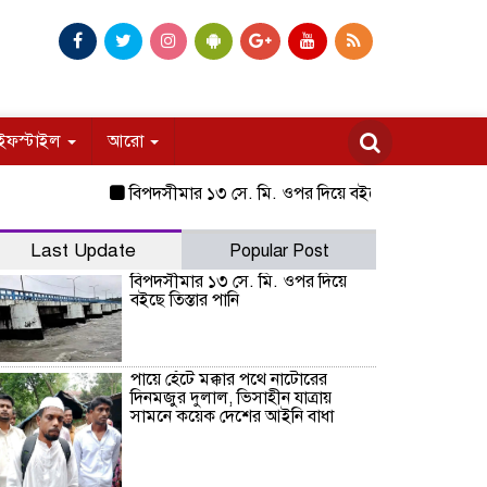
ইফস্টাইল
আরো
বিপদসীমার ১৩ সে. মি. ওপর দিয়ে বইছে তিস্তার পানি
পায়ে হ
Last Update
Popular Post
বিপদসীমার ১৩ সে. মি. ওপর দিয়ে
বইছে তিস্তার পানি
পায়ে হেঁটে মক্কার পথে নাটোরের
দিনমজুর দুলাল, ভিসাহীন যাত্রায়
সামনে কয়েক দেশের আইনি বাধা