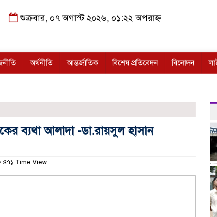
শুক্রবার, ০৭ অগাস্ট ২০২৬, ০১:২২ অপরাহ্ন
জনীতি
অর্থনীতি
আন্তর্জাতিক
বিশেষ প্রতিবেদন
বিনোদন
লা
রিকের ব্যথা আলাদা -ডা.রায়সুল হাসান
৪৭১ Time View