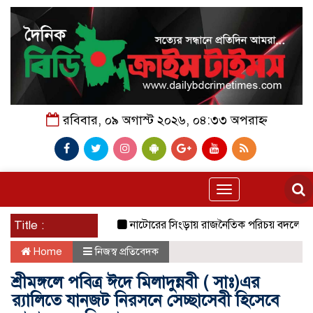
রবিবার, ০৯ অগাস্ট ২০২৬, ০৪:৩৩ অপরাহ্ন
Toggle
navigation
Title :
নাটোরের সিংড়ায় রাজনৈতিক পরিচয় বদলে সুবিধা ন
Home
নিজস্ব প্রতিবেদক
শ্রীমঙ্গলে পবিত্র ঈদে মিলাদুন্নবী ( সাঃ)এর
র‍্যালিতে যানজট নিরসনে সেচ্ছাসেবী হিসেবে