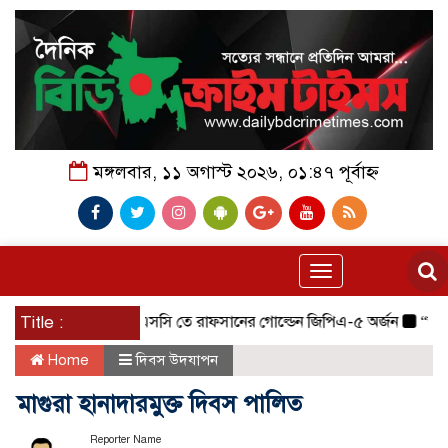
মঙ্গলবার, ১১ অগাস্ট ২০২৬, ০১:৪৭ পূর্বাহ্ন
Toggle
navigation
Title :
এস এসসি তে রাফসানের গোল্ডেন জিপিএ-৫ অর্জন
“আলোকিত বা
Home
দিবস উদযাপন
মাগুরা হানাদারমুক্ত দিবস পালিত
Reporter Name