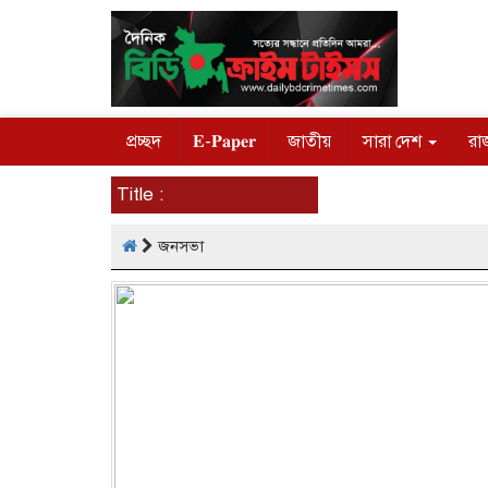
প্রচ্ছদ
𝐄-𝐏𝐚𝐩𝐞𝐫
জাতীয়
সারা দেশ
রা
Title :
জনসভা