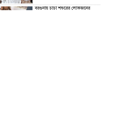
বরগুনায় চাচা শশুরের লোকজনের
হামলায় জামাই খুন, আহত ২
“জুলাই গণঅভ্যূত্থান দিবস” উপলক্ষে
বরগুনা জেলা পুলিশের পক্ষ থেকে
শহীদদের প্রতি শ্রদ্ধা নিবেদন এবং
পুষ্পস্তবক অর্পণ।
ঢাকা জজ কোর্টে অ্যাডভোকেট
ফারজানা ইয়াসমিন (রাখি)-এর চেম্বারে
হামলার অভিযোগ; সুষ্ঠু তদন্তের দাবি
চিলাহাটিতে অটিজম ও প্রতিবন্ধী
বিদ্যালয়ের নাম ব্যবহার করে নতুন