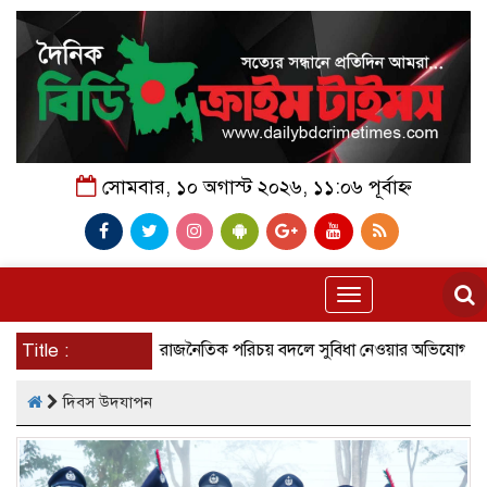
সোমবার, ১০ অগাস্ট ২০২৬, ১১:০৬ পূর্বাহ্ন
Toggle
navigation
নাটোরের সিংড়ায় রাজনৈতিক পরিচয় বদলে সুবিধা নেওয়ার অভিযোগ, কায়েম উদ্দ
Title :
দিবস উদযাপন