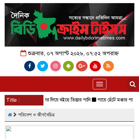
শুক্রবার, ০৭ অগাস্ট ২০২৬, ০৭:৫২ অপরাহ্ন
Toggle
navigation
র ১৩ সে. মি. ওপর দিয়ে বইছে তিস্তার পানি
Title :
পায়ে হেঁটে মক্কার পথে নাটোর
পরিবেশ ও জীববৈচিত্র