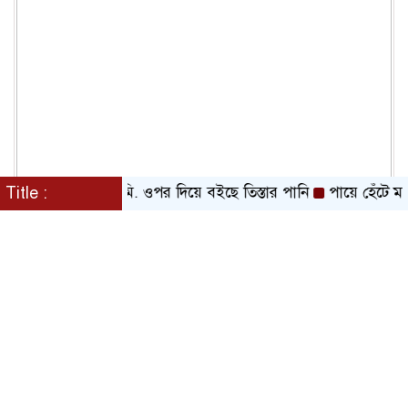
ীমার ১৩ সে. মি. ওপর দিয়ে বইছে তিস্তার পানি
Title :
পায়ে হেঁটে মক্কার