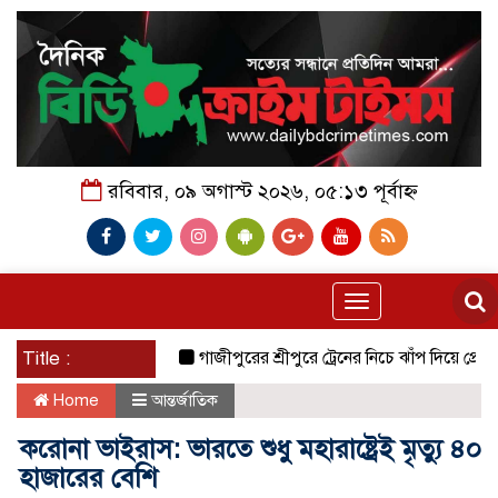
রবিবার, ০৯ অগাস্ট ২০২৬, ০৫:১৩ পূর্বাহ্ন
Toggle
navigation
Title :
গাজীপুরের শ্রীপুরে ট্রেনের নিচে ঝাঁপ দিয়ে প্রেমিক যুগলে
Home
আন্তর্জাতিক
করোনা ভাইরাস: ভারতে শুধু মহারাষ্ট্রেই মৃত্যু ৪০
হাজারের বেশি