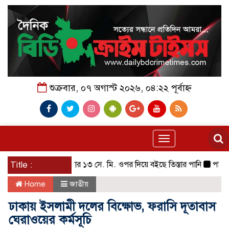
শুক্রবার, ০৭ অগাস্ট ২০২৬, ০৪:২২ পূর্বাহ্ন
Toggle
navigation
Title :
বিপদসীমার ১৩ সে. মি. ওপর দিয়ে বইছে তিস্তার পানি
পায়ে হেঁটে 
Home
জাতীয়
ঢাকায় ইসলামী দলের বিক্ষোভ, ফরাসি দূতাবাস
ঘেরাওয়ের কর্মসূচি