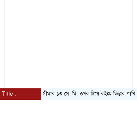
Title :
বিপদসীমার ১৩ সে. মি. ওপর দিয়ে বইছে তিস্তার পানি
পায়