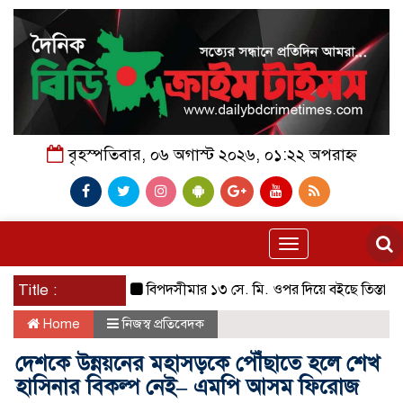
বৃহস্পতিবার, ০৬ অগাস্ট ২০২৬, ০১:২২ অপরাহ্ন
Toggle
navigation
Title :
বিপদসীমার ১৩ সে. মি. ওপর দিয়ে বইছে তিস্তার পানি
Home
নিজস্ব প্রতিবেদক
দেশকে উন্নয়নের মহাসড়কে পৌঁছাতে হলে শেখ
হাসিনার বিকল্প নেই– এমপি আসম ফিরোজ