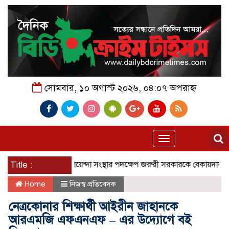
সোমবার, ১০ অগাস্ট ২০২৬, ০৪:০৭ অপরাহ্ন
Toggle
navigation
Title :
গোয়েন্দা সংস্থার পদক্ষেপ জরুরী সরকারকে বেকায়দায় ফেলতে আম
Home
নিজস্ব প্রতিবেদক
নেত্রকোনার শিক্ষার্থী আইরীন জাহানকে
আরএমজি এফএনএফ – এর উদ্যোগে বই