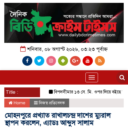
শনিবার, ০৮ অগাস্ট ২০২৬, ০৩:২৩ পূর্বাহ্ন
Toggle
navigation
Title :
বিপদসীমার ১৩ সে. মি. ওপর দিয়ে বইছে তিস্তার পা
Home
নিজস্ব প্রতিবেদক
মোহনপুরে প্রখ্যাত রাখালচন্দ্র দাশের ম্যুরাল
স্থাপন করলেন, এ্যাডঃ আব্দুস সালাম