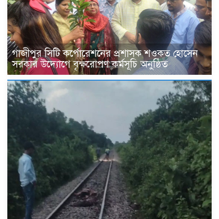
গাজীপুর সিটি কর্পোরেশনের প্রশাসক শওকত হোসেন
সরকার উদ্যোগে বৃক্ষরোপণ কর্মসূচি অনুষ্ঠিত