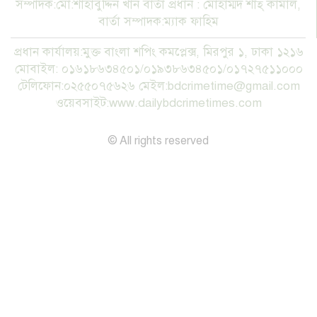
গাজীপুরের শ্রীপুরে ট্রেনের নিচে ঝাঁপ দিয়ে
সম্পাদক:মো:শাহাবুদ্দিন খান বার্তা প্রধান : মোহাম্মদ শাহ্ কামাল,
প্রেমিক যুগলের মৃ/ত্যু!
বার্তা সম্পাদক:ম্যাক ফাহিম
প্রধান কার্যালয়:মুক্ত বাংলা শপিং কমপ্লেক্স, মিরপুর ১, ঢাকা ১২১৬
মোবাইল: ০১৬১৮৬৩৪৫০১/০১৯৩৮৬৩৪৫০১/০১৭২৭৫১১০০০
টেলিফোন:০২৫৫০৭৫৬২৬ মেইল:bdcrimetime@gmail.com
ওয়েবসাইট:www.dailybdcrimetimes.com
বরিশাল মেট্রোপলিটন পুলিশ কমিশনার
© All rights reserved
মহোদয়ের সাথে সংবাদপত্রের সম্পাদক ও
বিভিন্ন মিডিয়ার সাংবাদিকবৃন্দের মতবিনিময়
সভা অনুষ্ঠিত
রূপগঞ্জে বসতভিটায় বালু ফেলার প্রতিবাদে
থানার সামনে গণঅভিযোগ ও মানববন্ধন
সাংবাদিক সুরক্ষা আইন প্রণয়নে সরকারকে ৩
মাসের আল্টিমেটাম