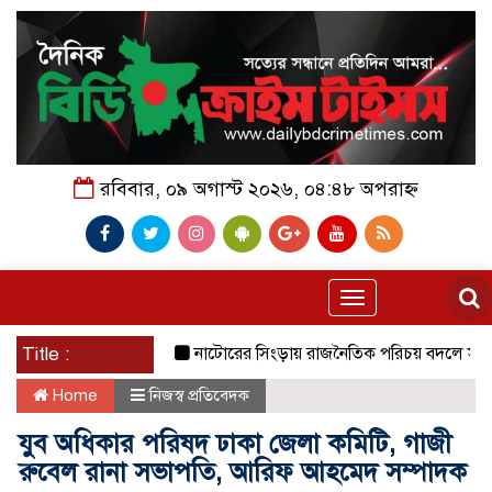
রবিবার, ০৯ অগাস্ট ২০২৬, ০৪:৪৮ অপরাহ্ন
Toggle
navigation
Title :
নাটোরের সিংড়ায় রাজনৈতিক পরিচয় বদলে সুবিধা নেওয়ার 
Home
নিজস্ব প্রতিবেদক
যুব অধিকার পরিষদ ঢাকা জেলা কমিটি, গাজী
রুবেল রানা সভাপতি, আরিফ আহমেদ সম্পাদক