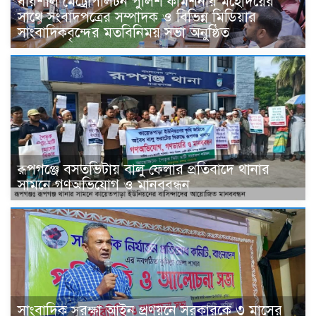
বরিশাল মেট্রোপলিটন পুলিশ কমিশনার মহোদয়ের
সাথে সংবাদপত্রের সম্পাদক ও বিভিন্ন মিডিয়ার
সাংবাদিকবৃন্দের মতবিনিময় সভা অনুষ্ঠিত
রূপগঞ্জে বসতভিটায় বালু ফেলার প্রতিবাদে থানার
সামনে গণঅভিযোগ ও মানববন্ধন
সাংবাদিক সুরক্ষা আইন প্রণয়নে সরকারকে ৩ মাসের