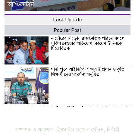
আল্টিমেটাম
Last Update
Popular Post
নাটোরের সিংড়ায় রাজনৈতিক পরিচয় বদলে
সুবিধা নেওয়ার অভিযোগ, কায়েম উদ্দিনকে
ঘিরে বিতর্ক
গাজীপুরে আইজিপি শিক্ষাবৃত্তি প্রদান ও কৃতি
শিক্ষার্থীদের সংবর্ধনা অনুষ্ঠিত
গাজীপুর সিটি কর্পোরেশনের প্রশাসক শওকত
হোসেন সরকার উদ্যোগে বৃক্ষরোপণ কর্মসূচি
অনুষ্ঠিত
সম্পাদক ও প্রকাশক : ইসমাইল হোসেন সৌরভ, নির্বাহী