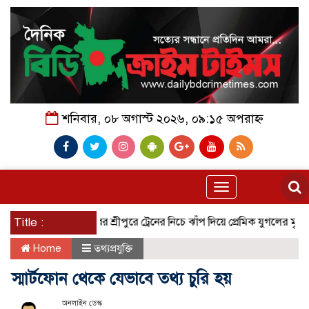
শনিবার, ০৮ অগাস্ট ২০২৬, ০৯:১৫ অপরাহ্ন
Toggle
navigation
Title :
গাজীপুরের শ্রীপুরে ট্রেনের নিচে ঝাঁপ দিয়ে প্রেমিক যুগলের মৃ/ত্যু!
ব
Home
তথ্যপ্রযুক্তি
স্মার্টফোন থেকে যেভাবে তথ্য চুরি হয়
অনলাইন ডেস্ক