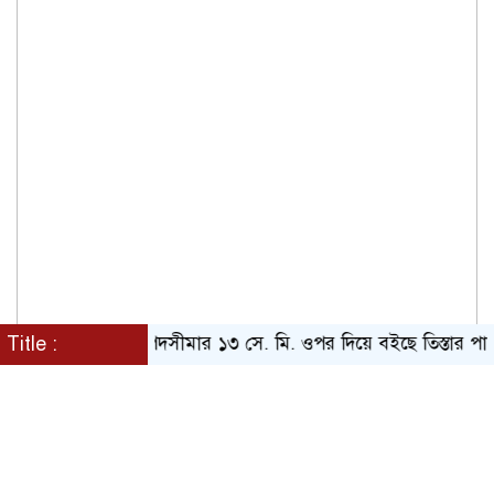
Title :
বিপদসীমার ১৩ সে. মি. ওপর দিয়ে বইছে তিস্তার পানি
প