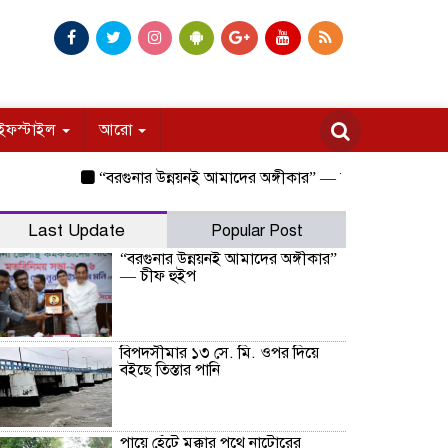
ইফস্টাইল
আরো
“বরগুনার উন্নয়নই আমাদের অঙ্গীকার” — চীফ হুইপ
বিপদসীমার 
Last Update
Popular Post
“বরগুনার উন্নয়নই আমাদের অঙ্গীকার”
— চীফ হুইপ
বিপদসীমার ১৩ সে. মি. ওপর দিয়ে
বইছে তিস্তার পানি
পায়ে হেঁটে মক্কার পথে নাটোরের