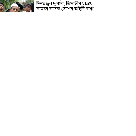
দিনমজুর দুলাল, ভিসাহীন যাত্রায়
সামনে কয়েক দেশের আইনি বাধা
বরগুনায় চাচা শশুরের লোকজনের
হামলায় জামাই খুন, আহত ২
“জুলাই গণঅভ্যূত্থান দিবস” উপলক্ষে
বরগুনা জেলা পুলিশের পক্ষ থেকে
শহীদদের প্রতি শ্রদ্ধা নিবেদন এবং
পুষ্পস্তবক অর্পণ।
ঢাকা জজ কোর্টে অ্যাডভোকেট
ফারজানা ইয়াসমিন (রাখি)-এর চেম্বারে
হামলার অভিযোগ; সুষ্ঠু তদন্তের দাবি