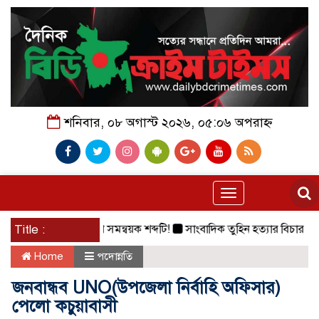
শনিবার, ০৮ অগাস্ট ২০২৬, ০৫:০৬ অপরাহ্ন
Toggle
navigation
Title :
বিলুপ্তির পথে সমন্বয়ক শব্দটি!
সাংবাদিক তুহিন হত্যার বিচার দাবিতে মা
Home
পদোন্নতি
জনবান্ধব UNO(উপজেলা নির্বাহি অফিসার)
পেলো কচুয়াবাসী