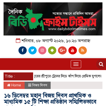
শনিবার, ০৮ অগাস্ট ২০২৬, ১০:২০ অপরাহ্ন
Toggle
navigation
Title :
গাজীপুরের শ্রীপুরে ট্রেনের নিচে ঝাঁপ দিয়ে প্রেমিক যুগলের মৃ/ত্যু!
Home
বিজয় দিবস
১৬ ডিসেম্বর মহান বিজয় দিবস প্রাথমিক ও
মাধ্যমিক ১৫ টি শিক্ষা প্রতিষ্ঠান সম্মিলিতভাবে