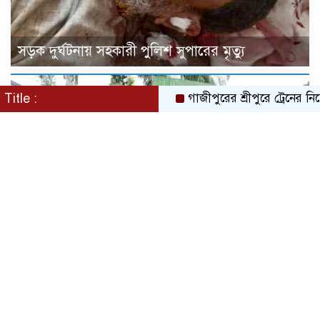
সড়ক দুর্ঘটনায় সহকারী পুলিশ সুপারের মৃত্যু
Title :
গাজীপুরের শ্রীপুরে ট্রেনের নিচে ঝাঁপ দ
নীলফামারীতে ট্রেনের ধাক্কায় নিহত মোটরসাইকেল
আরোহী ২ ভাই