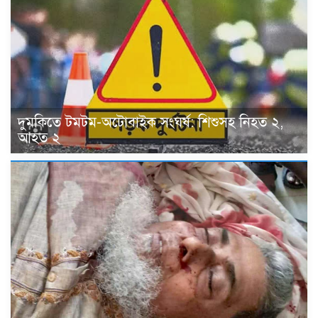
দুমকিতে টমটম-অটোবাইক সংঘর্ষ: শিশুসহ নিহত ২,
আহত ২