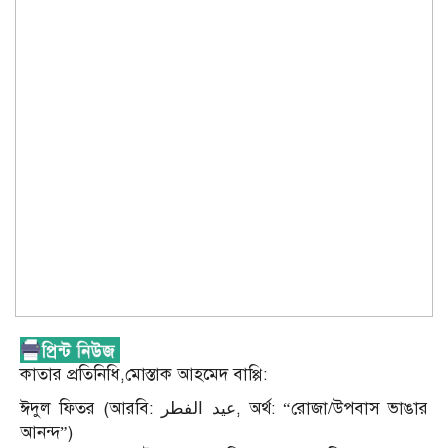
কাতার প্রতিনিধি,মোস্তাক আহমেদ বাপ্পি:
ঈদুল ফিতর (আরবি: عيد الفطر, অর্থ: “রোজা/উপবাস ভাঙার
আনন্দ”)