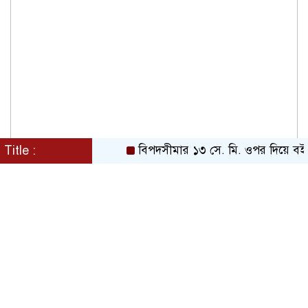
Title :
বিপদসীমার ১৩ সে. মি. ওপর দিয়ে বইছে তিস