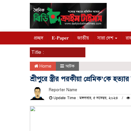
প্রচ্ছদ
𝐄-𝐏𝐚𝐩𝐞𝐫
জাতীয়
সারা দেশ
রা
Title :
Home
আটক
শ্রীপুরে স্ত্রীর পরকীয়া প্রেমিক’কে হত্য
Reporter Name
Update Time : মঙ্গলবার, ৫ নভেম্বর, ২০২৪