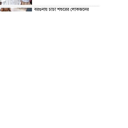
বরগুনায় চাচা শশুরের লোকজনের
হামলায় জামাই খুন, আহত ২
“জুলাই গণঅভ্যূত্থান দিবস” উপলক্ষে
বরগুনা জেলা পুলিশের পক্ষ থেকে
শহীদদের প্রতি শ্রদ্ধা নিবেদন এবং
পুষ্পস্তবক অর্পণ।
ঢাকা জজ কোর্টে অ্যাডভোকেট
ফারজানা ইয়াসমিন (রাখি)-এর চেম্বারে
হামলার অভিযোগ; সুষ্ঠু তদন্তের দাবি
চিলাহাটিতে অটিজম ও প্রতিবন্ধী
বিদ্যালয়ের নাম ব্যবহার করে নতুন