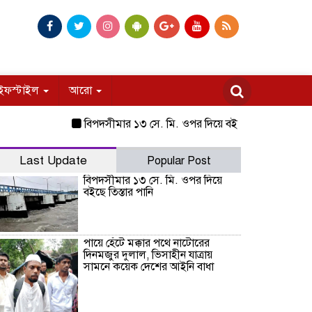
ইফস্টাইল
আরো
বিপদসীমার ১৩ সে. মি. ওপর দিয়ে বইছে তিস্তার পানি
পায়ে হ
Last Update
Popular Post
বিপদসীমার ১৩ সে. মি. ওপর দিয়ে
বইছে তিস্তার পানি
পায়ে হেঁটে মক্কার পথে নাটোরের
দিনমজুর দুলাল, ভিসাহীন যাত্রায়
সামনে কয়েক দেশের আইনি বাধা