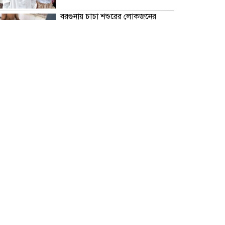
বরগুনায় চাচা শশুরের লোকজনের
হামলায় জামাই খুন, আহত ২
“জুলাই গণঅভ্যূত্থান দিবস” উপলক্ষে
বরগুনা জেলা পুলিশের পক্ষ থেকে
শহীদদের প্রতি শ্রদ্ধা নিবেদন এবং
পুষ্পস্তবক অর্পণ।
ঢাকা জজ কোর্টে অ্যাডভোকেট
ফারজানা ইয়াসমিন (রাখি)-এর চেম্বারে
হামলার অভিযোগ; সুষ্ঠু তদন্তের দাবি
চিলাহাটিতে অটিজম ও প্রতিবন্ধী
বিদ্যালয়ের নাম ব্যবহার করে নতুন