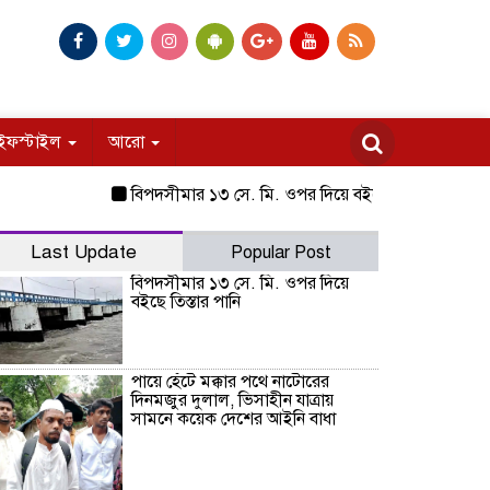
ইফস্টাইল
আরো
বিপদসীমার ১৩ সে. মি. ওপর দিয়ে বইছে তিস্তার পানি
পায়ে হ
Last Update
Popular Post
বিপদসীমার ১৩ সে. মি. ওপর দিয়ে
বইছে তিস্তার পানি
পায়ে হেঁটে মক্কার পথে নাটোরের
দিনমজুর দুলাল, ভিসাহীন যাত্রায়
সামনে কয়েক দেশের আইনি বাধা