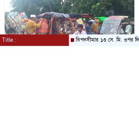
Title :
বিপদসীমার ১৩ সে. মি. ওপর দিয়ে বইছে 
টঙ্গীর বৌবাজার রেলগেটে নিরাপত্তাহীনতা, পদে পদে
দুর্ঘটনার আশঙ্কা