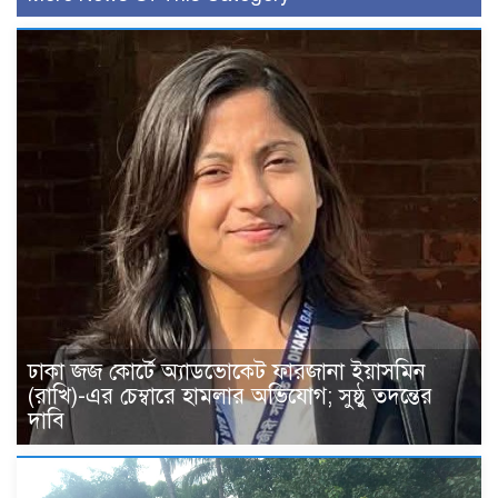
ঢাকা জজ কোর্টে অ্যাডভোকেট ফারজানা ইয়াসমিন
(রাখি)-এর চেম্বারে হামলার অভিযোগ; সুষ্ঠু তদন্তের
দাবি