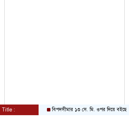
Title :
বিপদসীমার ১৩ সে. মি. ওপর দিয়ে বইছে তিস্ত