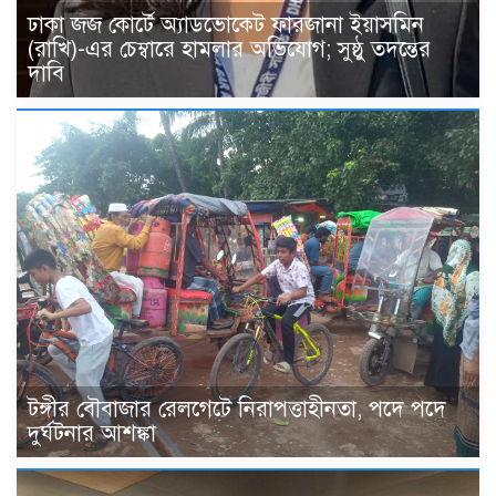
ঢাকা জজ কোর্টে অ্যাডভোকেট ফারজানা ইয়াসমিন
(রাখি)-এর চেম্বারে হামলার অভিযোগ; সুষ্ঠু তদন্তের
দাবি
টঙ্গীর বৌবাজার রেলগেটে নিরাপত্তাহীনতা, পদে পদে
দুর্ঘটনার আশঙ্কা