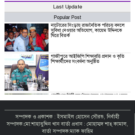
Last Update
Popular Post
নাটোরের সিংড়ায় রাজনৈতিক পরিচয় বদলে
সুবিধা নেওয়ার অভিযোগ, কায়েম উদ্দিনকে
ঘিরে বিতর্ক
গাজীপুরে আইজিপি শিক্ষাবৃত্তি প্রদান ও কৃতি
শিক্ষার্থীদের সংবর্ধনা অনুষ্ঠিত
গাজীপুর সিটি কর্পোরেশনের প্রশাসক শওকত
হোসেন সরকার উদ্যোগে বৃক্ষরোপণ কর্মসূচি
অনুষ্ঠিত
সম্পাদক ও প্রকাশক : ইসমাইল হোসেন সৌরভ, নির্বাহী
গাজীপুরের শ্রীপুরে ট্রেনের নিচে ঝাঁপ দিয়ে
সম্পাদক:মো:শাহাবুদ্দিন খান বার্তা প্রধান : মোহাম্মদ শাহ্ কামাল,
প্রেমিক যুগলের মৃ/ত্যু!
বার্তা সম্পাদক:ম্যাক ফাহিম