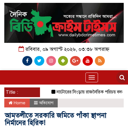
রবিবার, ০৯ অগাস্ট ২০২৬, ০৩:৩৮ অপরাহ্ন
Toggle
navigation
Title :
নাটোরের সিংড়ায় রাজনৈতিক পরিচয় বদলে সুবিধা 
Home
অভিযোগ
আমতলীতে সরকারি জমিতে পাঁকা স্থাপনা
নির্মানের হিরিক!