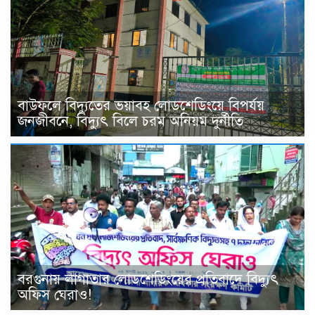
বাউফলে বিদ্যুতের ভয়াবহ লোডশেডিংয়ে বিপর্যয়
জনজীবনে, বিদ্যুৎ বিলে চরম অনিয়ম দুর্নীতি
বরগুনায় লাগাতার লোডশেডিংয়ের প্রতিবাদে বিদ্যুৎ
অফিস ঘেরাও!