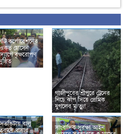
িটি কর্পোরেশনের
 শওকত হোসেন
্যোগে বৃক্ষরোপণ
ুষ্ঠিত
গাজীপুরের শ্রীপুরে ট্রেনের
নিচে ঝাঁপ দিয়ে প্রেমিক
যুগলের মৃ/ত্যু!
বসতভিটায় বালু
সাংবাদিক সুরক্ষা আইন
তিবাদে থানার