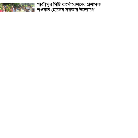
গাজীপুর সিটি কর্পোরেশনের প্রশাসক
শওকত হোসেন সরকার উদ্যোগে
বৃক্ষরোপণ কর্মসূচি অনুষ্ঠিত
গাজীপুরের শ্রীপুরে ট্রেনের নিচে ঝাঁপ
দিয়ে প্রেমিক যুগলের মৃ/ত্যু!
বরিশাল মেট্রোপলিটন পুলিশ কমিশনার
মহোদয়ের সাথে সংবাদপত্রের সম্পাদক
ও বিভিন্ন মিডিয়ার সাংবাদিকবৃন্দের
মতবিনিময় সভা অনুষ্ঠিত
রূপগঞ্জে বসতভিটায় বালু ফেলার
প্রতিবাদে থানার সামনে গণঅভিযোগ ও
মানববন্ধন
সাংবাদিক সুরক্ষা আইন প্রণয়নে
সরকারকে ৩ মাসের আল্টিমেটাম