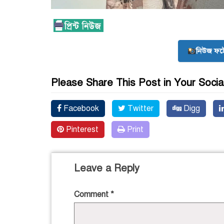
নিউজ ফট
Please Share This Post in Your Socia
Facebook
Twitter
Digg
Pinterest
Print
Leave a Reply
Comment
*