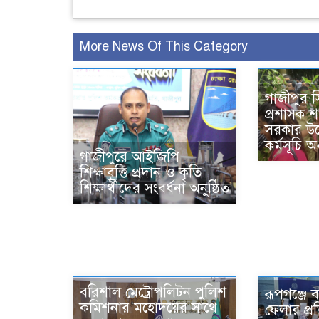
More News Of This Category
গাজীপুর স
প্রশাসক
সরকার উদ
কর্মসূচি অন
গাজীপুরে আইজিপি
শিক্ষাবৃত্তি প্রদান ও কৃতি
শিক্ষার্থীদের সংবর্ধনা অনুষ্ঠিত
বরিশাল মেট্রোপলিটন পুলিশ
রূপগঞ্জে 
কমিশনার মহোদয়ের সাথে
ফেলার প্র