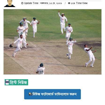
Update Time : মঙ্গলবার, ১২ মে, ২০২৬
১২৪ Time View
নিউজ ফটোকার্ড ডাউনলোড করুন