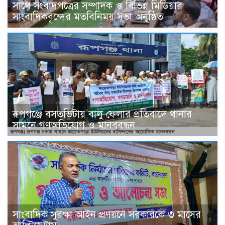
সাথে সংবাদপত্রের সম্পাদক ও বিভিন্ন মিডিয়ার
সাংবাদিকবৃন্দের মতবিনিময় সভা অনুষ্ঠিত
রূপগঞ্জে বসতভিটায় বালু ফেলার প্রতিবাদে থানার
সামনে গণঅভিযোগ ও মানববন্ধন
সাংবাদিক সুরক্ষা আইন প্রণয়নে সরকারকে ৩ মাসের