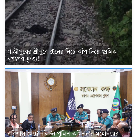
গাজীপুরের শ্রীপুরে ট্রেনের নিচে ঝাঁপ দিয়ে প্রেমিক
যুগলের মৃ/ত্যু!
বরিশাল মেট্রোপলিটন পুলিশ কমিশনার মহোদয়ের