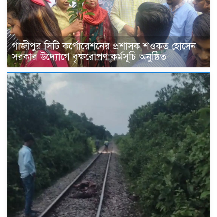
গাজীপুর সিটি কর্পোরেশনের প্রশাসক শওকত হোসেন
সরকার উদ্যোগে বৃক্ষরোপণ কর্মসূচি অনুষ্ঠিত