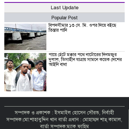
Last Update
Popular Post
বিপদসীমার ১৩ সে. মি. ওপর দিয়ে বইছে
তিস্তার পানি
পায়ে হেঁটে মক্কার পথে নাটোরের দিনমজুর
দুলাল, ভিসাহীন যাত্রায় সামনে কয়েক দেশের
আইনি বাধা
বরগুনায় চাচা শশুরের লোকজনের হামলায়
জামাই খুন, আহত ২
সম্পাদক ও প্রকাশক : ইসমাইল হোসেন সৌরভ, নির্বাহী
সম্পাদক:মো:শাহাবুদ্দিন খান বার্তা প্রধান : মোহাম্মদ শাহ্ কামাল,
বার্তা সম্পাদক:ম্যাক ফাহিম