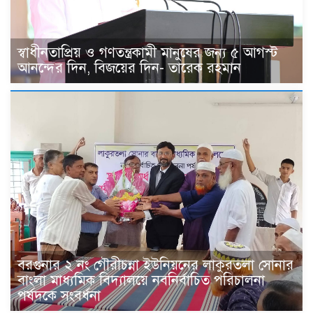
স্বাধীনতাপ্রিয় ও গণতন্ত্রকামী মানুষের জন্য ৫ আগস্ট
আনন্দের দিন, বিজয়ের দিন- তারেক রহমান
বরগুনার ২ নং গৌরীচন্না ইউনিয়নের লাকুরতলা সোনার
বাংলা মাধ্যমিক বিদ্যালয়ে নবনির্বাচিত পরিচালনা
পর্ষদকে সংবর্ধনা