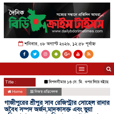
শনিবার, ০৮ অগাস্ট ২০২৬, ১২:৫৮ পূর্বাহ্ন
Toggle
navigation
Title :
বিপদসীমার ১৩ সে. মি. ওপর দিয়ে বইছে তিস্তার পান
Home
নিজস্ব প্রতিবেদক
গাজীপুরের শ্রীপুর সাব রেজিস্ট্রার সোহেল রানার
অবৈধ সম্পদ অর্জন,মাদকাসক্ত এবং ভুয়া