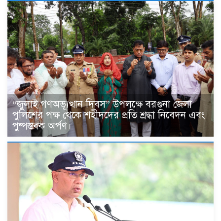
“জুলাই গণঅভ্যূত্থান দিবস” উপলক্ষে বরগুনা জেলা
পুলিশের পক্ষ থেকে শহীদদের প্রতি শ্রদ্ধা নিবেদন এবং
পুষ্পস্তবক অর্পণ।