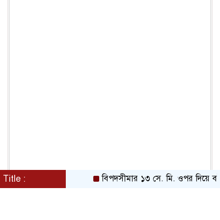
Title :
বিপদসীমার ১৩ সে. মি. ওপর দিয়ে বইছে তিস