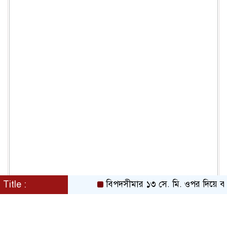
Title :
বিপদসীমার ১৩ সে. মি. ওপর দিয়ে বইছে তিস