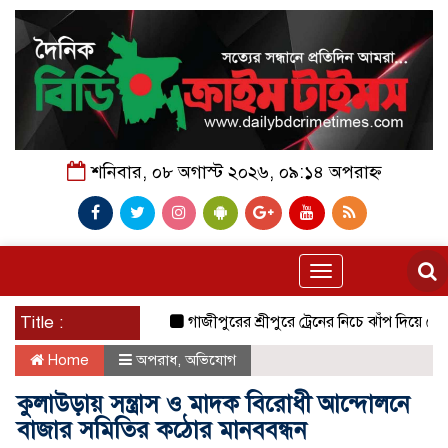
শনিবার, ০৮ অগাস্ট ২০২৬, ০৯:১৪ অপরাহ্ন
Toggle
navigation
Title :
গাজীপুরের শ্রীপুরে ট্রেনের নিচে ঝাঁপ দিয়ে প্রেমিক যু
Home
অপরাধ
,
অভিযোগ
কুলাউড়ায় সন্ত্রাস ও মাদক বিরোধী আন্দোলনে
বাজার সমিতির কঠোর মানববন্ধন