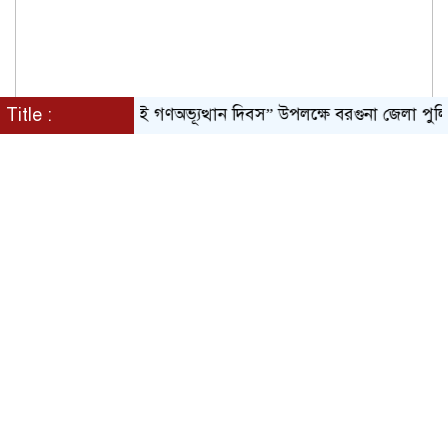
Title :
“জুলাই গণঅভ্যূত্থান দিবস” উপলক্ষে বরগুনা জেলা পুলিশের পক্ষ