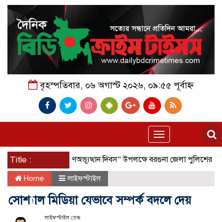
বৃহস্পতিবার, ০৬ অগাস্ট ২০২৬, ০৯:৫৫ পূর্বাহ্ন
Toggle
navigation
Title :
“জুলাই গণঅভ্যূত্থান দিবস” উপলক্ষে বরগুনা জেলা পুলিশের পক্ষ থেকে শহ
Home
লাইফস্টাইল
সোশ্যাল মিডিয়া যেভাবে সম্পর্ক বদলে দেয়
লাইফস্টাইল ডেস্ক