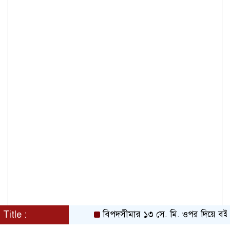
Title :
বিপদসীমার ১৩ সে. মি. ওপর দিয়ে বইছে তিস্ত