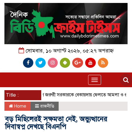
সোমবার, ১০ অগাস্ট ২০২৬, ০৫:২৭ অপরাহ্ন
Toggle
navigation
্দা সংস্থার পদক্ষেপ জরুরী সরকারকে বেকায়দায় ফেলতে আমলা ও গুপ্ত সিন্ডিকেটে
Title :
Home
রাজনীতি
বড় মিছিলেরই সক্ষমতা নেই, অভ্যুত্থানের
দিবাস্বপ্ন দেখছে বিএনপি