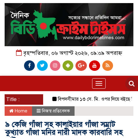
বৃহস্পতিবার, ০৬ অগাস্ট ২০২৬, ০৯:০৯ অপরাহ্ন
Toggle
navigation
Title :
বিপদসীমার ১৩ সে. মি. ওপর দিয়ে বইছে তিস্তার পান
Home
নিজস্ব প্রতিবেদক
৯ কেজি গাঁজা সহ কালাইয়ার গাঁজা সম্রাট
কুখ্যাত গাঁজা মনির নারী মাদক কারবারি সহ