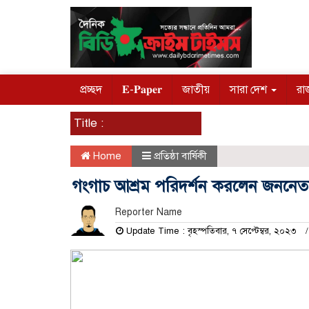
প্রচ্ছদ
𝐄-𝐏𝐚𝐩𝐞𝐫
জাতীয়
সারা দেশ
রা
Title :
Home
প্রতিষ্ঠা বার্ষিকী
গংগাচ আশ্রম পরিদর্শন করলেন জননেত
Reporter Name
Update Time : বৃহস্পতিবার, ৭ সেপ্টেম্বর, ২০২৩