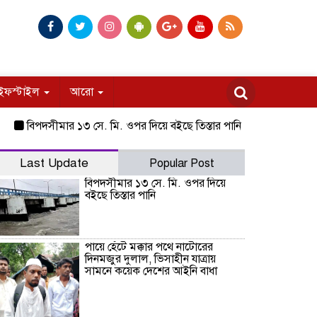
ইফস্টাইল
আরো
বিপদসীমার ১৩ সে. মি. ওপর দিয়ে বইছে তিস্তার পানি
পায়ে হেঁটে মক্কার প
Last Update
Popular Post
বিপদসীমার ১৩ সে. মি. ওপর দিয়ে
বইছে তিস্তার পানি
পায়ে হেঁটে মক্কার পথে নাটোরের
দিনমজুর দুলাল, ভিসাহীন যাত্রায়
সামনে কয়েক দেশের আইনি বাধা