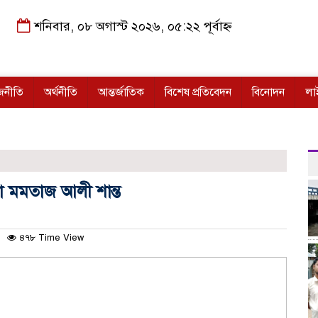
শনিবার, ০৮ অগাস্ট ২০২৬, ০৫:২২ পূর্বাহ্ন
জনীতি
অর্থনীতি
আন্তর্জাতিক
বিশেষ প্রতিবেদন
বিনোদন
লা
া মমতাজ আলী শান্ত
৪৭৮ Time View