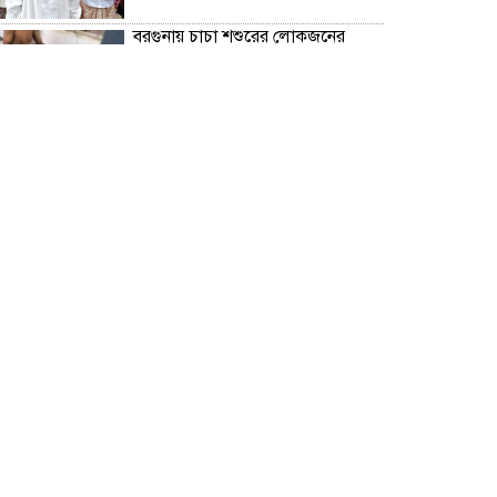
বরগুনায় চাচা শশুরের লোকজনের
হামলায় জামাই খুন, আহত ২
“জুলাই গণঅভ্যূত্থান দিবস” উপলক্ষে
বরগুনা জেলা পুলিশের পক্ষ থেকে
শহীদদের প্রতি শ্রদ্ধা নিবেদন এবং
পুষ্পস্তবক অর্পণ।
ঢাকা জজ কোর্টে অ্যাডভোকেট
ফারজানা ইয়াসমিন (রাখি)-এর চেম্বারে
হামলার অভিযোগ; সুষ্ঠু তদন্তের দাবি
চিলাহাটিতে অটিজম ও প্রতিবন্ধী
বিদ্যালয়ের নাম ব্যবহার করে নতুন