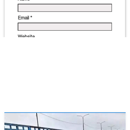
Email
*
Website
Save my name, email, and website in this
browser for the next time I comment.
More News Of This Category