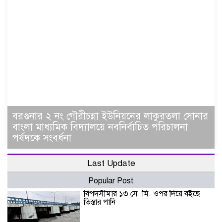
বরগুনার ২ নং গৌরীচন্না ইউনিয়নের লাকুরতলা সোনার
বাংলা মাধ্যমিক বিদ্যালয়ে নবনির্বাচিত পরিচালনা
পর্ষদকে সংবর্ধনা
Last Update
Popular Post
বিপদসীমার ১৩ সে. মি. ওপর দিয়ে বইছে
তিস্তার পানি