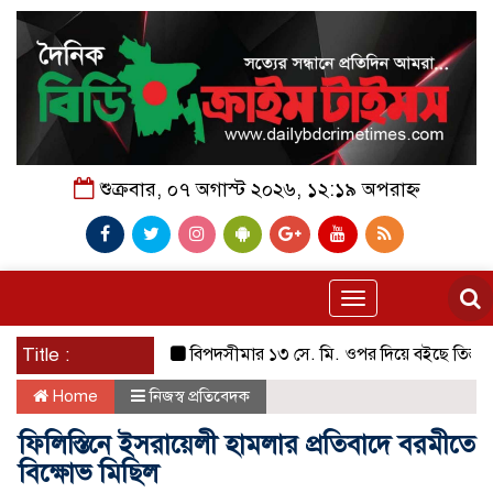
শুক্রবার, ০৭ অগাস্ট ২০২৬, ১২:১৯ অপরাহ্ন
Toggle
navigation
Title :
বিপদসীমার ১৩ সে. মি. ওপর দিয়ে বইছে তিস্তার পানি
Home
নিজস্ব প্রতিবেদক
ফিলিস্তিনে ইসরায়েলী হামলার প্রতিবাদে বরমীতে
বিক্ষোভ মিছিল