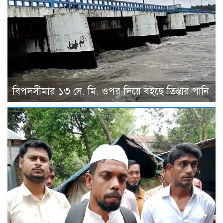
বিপদসীমার ১৩ সে. মি. ওপর দিয়ে বইছে তিস্তার পানি