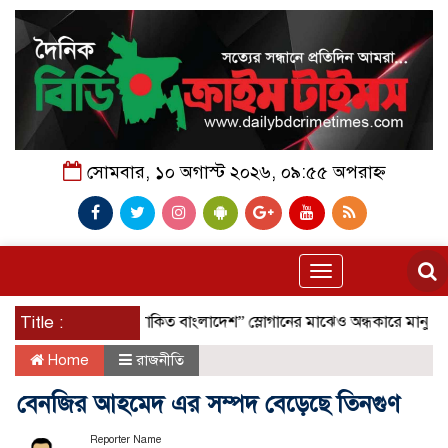
সোমবার, ১০ অগাস্ট ২০২৬, ০৯:৫৫ অপরাহ্ন
Toggle
navigation
Title :
“আলোকিত বাংলাদেশ” স্লোগানের মাঝেও অন্ধকারে মানুষ; সিংড়াস
Home
রাজনীতি
বেনজির আহমেদ এর সম্পদ বেড়েছে তিনগুণ
Reporter Name