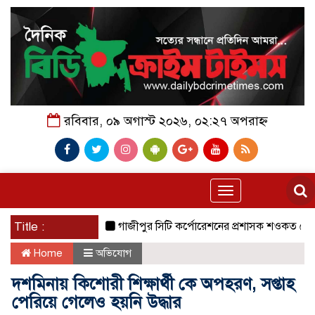
রবিবার, ০৯ অগাস্ট ২০২৬, ০২:২৭ অপরাহ্ন
Toggle
navigation
Title :
গাজীপুর সিটি কর্পোরেশনের প্রশাসক শওকত হোসেন সরকা
Home
অভিযোগ
দশমিনায় কিশোরী শিক্ষার্থী কে অপহরণ, সপ্তাহ
পেরিয়ে গেলেও হয়নি উদ্ধার