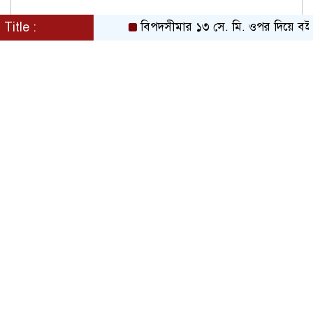
Title :
বিপদসীমার ১৩ সে. মি. ওপর দিয়ে বইছে তিস