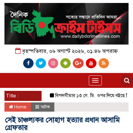
বৃহস্পতিবার, ০৬ অগাস্ট ২০২৬, ০১:৪৬ অপরাহ্ন
Toggle
navigation
Title :
বিপদসীমার ১৩ সে. মি. ওপর দিয়ে বইছে তিস্তার পা
Home
আটক
সেই চাঞ্চল্যকর সোহাগ হত্যার প্রধান আসামি
গ্রেফতার