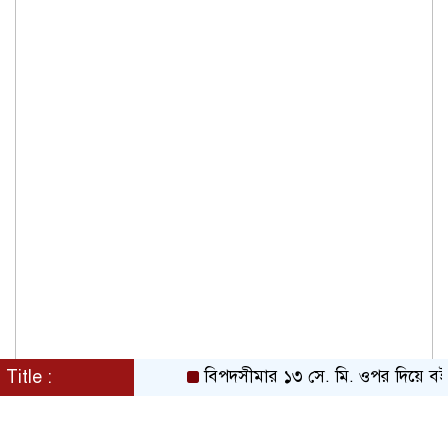
Title :
বিপদসীমার ১৩ সে. মি. ওপর দিয়ে বইছে তিস