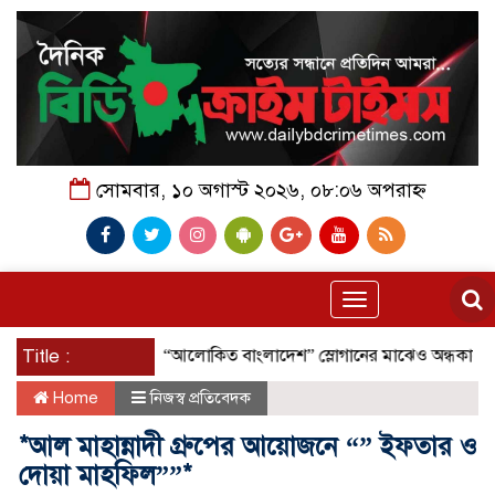
সোমবার, ১০ অগাস্ট ২০২৬, ০৮:০৬ অপরাহ্ন
Toggle
navigation
Title :
“আলোকিত বাংলাদেশ” স্লোগানের মাঝেও অন্ধকারে মানুষ; 
Home
নিজস্ব প্রতিবেদক
*আল মাহান্নাদী গ্রুপের আয়োজনে “” ইফতার ও
দোয়া মাহফিল””*