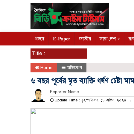
প্রচ্ছদ
𝐄-𝐏𝐚𝐩𝐞𝐫
জাতীয়
সারা দেশ
রা
Title :
Home
অভিযোগ
৬ বছর পূর্বের মৃত ব্যাক্তি ধর্ষণ চেষ্টা 
Reporter Name
Update Time : বৃহস্পতিবার, ১৮ এপ্রিল, ২০২৪