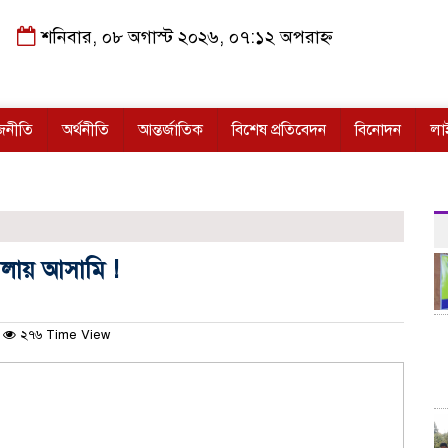
শনিবার, ০৮ অগাস্ট ২০২৬, ০৭:১২ অপরাহ্ন
জনীতি
অর্থনীতি
আন্তর্জাতিক
বিশেষ প্রতিবেদন
বিনোদন
লা
মামলায় আসামি !
২৭৬ Time View