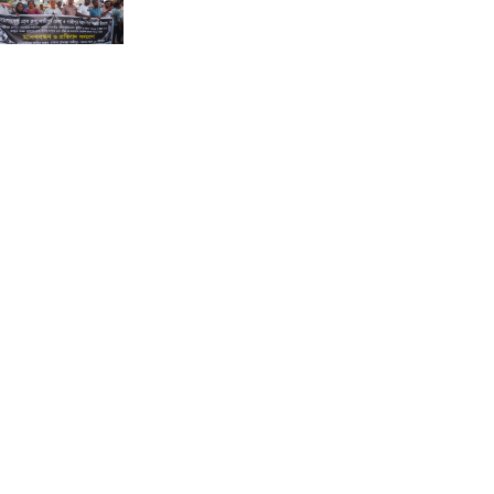
রোহিঙ্গা ক্যাম্পে তরুণীর বিশেষ অ**
হতে ই*য়াবা ট্যাবলেট উদ্ধার করে ৮
এপিবিএন পুলিশ!
“বরগুনার উন্নয়নই আমাদের অঙ্গীকার”
— চীফ হুইপ
বিপদসীমার ১৩ সে. মি. ওপর দিয়ে
বইছে তিস্তার পানি
পায়ে হেঁটে মক্কার পথে নাটোরের
দিনমজুর দুলাল, ভিসাহীন যাত্রায়