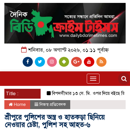
শনিবার, ০৮ অগাস্ট ২০২৬, ০১:১১ পূর্বাহ্ন
Toggle
navigation
Title :
বিপদসীমার ১৩ সে. মি. ওপর দিয়ে বইছে তিস্তার পানি
Home
নিজস্ব প্রতিবেদক
শ্রীপুরে পুলিশের অস্ত্র ও হাতকড়া ছিনিয়ে
নেওয়ার চেষ্টা, পুলিশ সহ আহত-৬