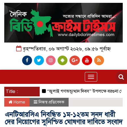
বৃহস্পতিবার, ০৬ অগাস্ট ২০২৬, ০৯:৫৬ পূর্বাহ্ন
Toggle
navigation
Title :
“জুলাই গণঅভ্যূত্থান দিবস” উপলক্ষে বরগুনা জেলা পুলিশের
Home
নিজস্ব প্রতিবেদক
এনটিআরসিএ নিবন্ধিত ১ম-১২তম সনদ ধারী
দের নিয়োগের সুনিশ্চিত ঘোষণার দাবিতে সংবাদ