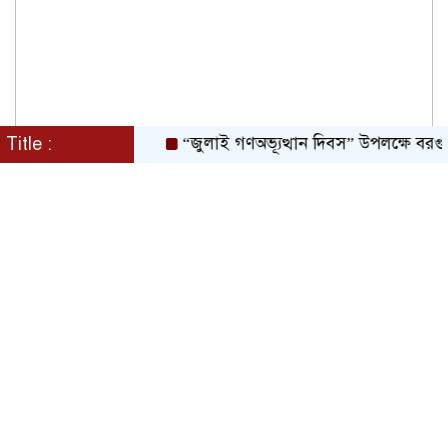
Title :
“জুলাই গণঅভ্যূত্থান দিবস” উপলক্ষে বরগুনা জেলা 