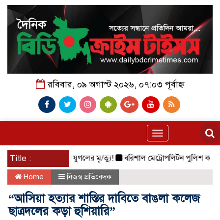
রবিবার, ০৯ অগাস্ট ২০২৬, ০৭:০৩ পূর্বাহ্ন
Toggle
navigation
চে ঝাঁপ দিয়ে প্রেমিক যুগলের মৃ/ত্যু!
Title :
বরিশাল মেট্রোপলিটন পুলিশ কমিশনার মহ
Home
নিজস্ব প্রতিবেদক
“আসিয়া হত্যার শাস্তির দাবিতে বাঙলা কলেজ
ছাত্রদলের কড়া হুশিয়ারি”