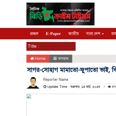
প্রচ্ছদ
𝐄-𝐏𝐚𝐩𝐞𝐫
জাতীয়
সারা দেশ
রা
Title :
Home
অপরাধ
সাগর-সোহাগ মামাতো-ফুপাতো ভাই, ব
Reporter Name
Update Time : শুক্রবার, ১৪ মার্চ, ২০২৫
৫৭