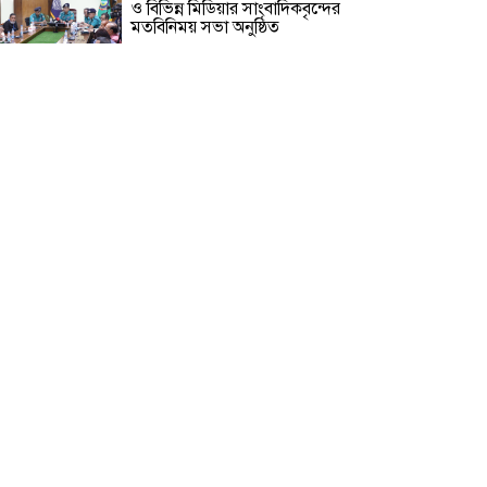
ও বিভিন্ন মিডিয়ার সাংবাদিকবৃন্দের
মতবিনিময় সভা অনুষ্ঠিত
রূপগঞ্জে বসতভিটায় বালু ফেলার
প্রতিবাদে থানার সামনে গণঅভিযোগ ও
মানববন্ধন
সাংবাদিক সুরক্ষা আইন প্রণয়নে
সরকারকে ৩ মাসের আল্টিমেটাম
বিলুপ্তির পথে সমন্বয়ক শব্দটি!
সাংবাদিক তুহিন হত্যার বিচার দাবিতে
মানববন্ধন ও প্রতিবাদ সভা অনুষ্ঠিত
রোহিঙ্গা ক্যাম্পে তরুণীর বিশেষ অ**
হতে ই*য়াবা ট্যাবলেট উদ্ধার করে ৮
এপিবিএন পুলিশ!