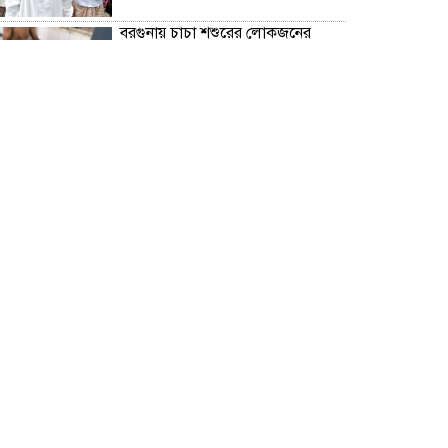
বরগুনায় চাচা শশুরের লোকজনের
হামলায় জামাই খুন, আহত ২
“জুলাই গণঅভ্যূত্থান দিবস” উপলক্ষে
বরগুনা জেলা পুলিশের পক্ষ থেকে
শহীদদের প্রতি শ্রদ্ধা নিবেদন এবং
পুষ্পস্তবক অর্পণ।
ঢাকা জজ কোর্টে অ্যাডভোকেট
ফারজানা ইয়াসমিন (রাখি)-এর চেম্বারে
হামলার অভিযোগ; সুষ্ঠু তদন্তের দাবি
চিলাহাটিতে অটিজম ও প্রতিবন্ধী
বিদ্যালয়ের নাম ব্যবহার করে নতুন