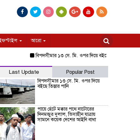
ইফস্টাইল
আরো
বিপদসীমার ১৩ সে. মি. ওপর দিয়ে বইছে তিস্তার পানি
পায়ে হে
Last Update
Popular Post
বিপদসীমার ১৩ সে. মি. ওপর দিয়ে
বইছে তিস্তার পানি
পায়ে হেঁটে মক্কার পথে নাটোরের
দিনমজুর দুলাল, ভিসাহীন যাত্রায়
সামনে কয়েক দেশের আইনি বাধা