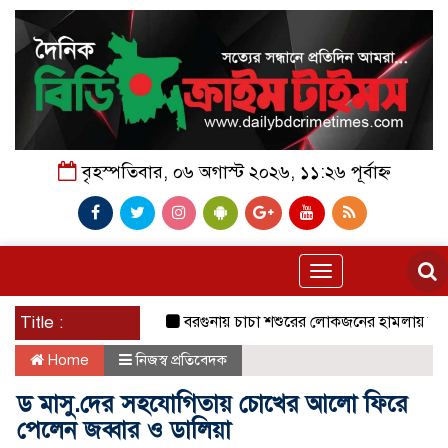
বৃহস্পতিবার, ০৬ অগাস্ট ২০২৬, ১১:২৬ পূর্বাহ্ন
Toggle
navigation
Title :
বরগুনায় চাচা শশুরের লোকজনের হামলায় জামাই খু
Home
নিজস্ব প্রতিবেদক
ড মাসু.দের সহযোগিতায় চোখের আলো ফিরে
পেলেন জব্বার ও ডালিয়া