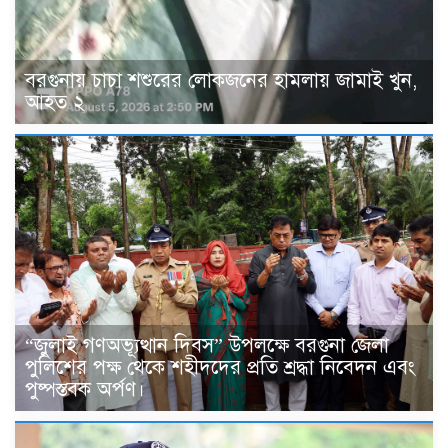
বরগুনায় চাচা শশুরের লোকজনের হামলায় জামাই খুন,
আহত ২
“জুলাই গণঅভ্যূত্থান দিবস” উপলক্ষে বরগুনা জেলা
পুলিশের পক্ষ থেকে শহীদদের প্রতি শ্রদ্ধা নিবেদন এবং
পুষ্পস্তবক অর্পণ।