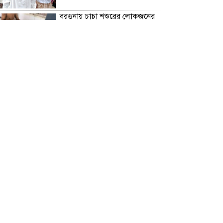
বরগুনায় চাচা শশুরের লোকজনের
হামলায় জামাই খুন, আহত ২
“জুলাই গণঅভ্যূত্থান দিবস” উপলক্ষে
বরগুনা জেলা পুলিশের পক্ষ থেকে
শহীদদের প্রতি শ্রদ্ধা নিবেদন এবং
পুষ্পস্তবক অর্পণ।
ঢাকা জজ কোর্টে অ্যাডভোকেট
ফারজানা ইয়াসমিন (রাখি)-এর চেম্বারে
হামলার অভিযোগ; সুষ্ঠু তদন্তের দাবি
চিলাহাটিতে অটিজম ও প্রতিবন্ধী
বিদ্যালয়ের নাম ব্যবহার করে নতুন