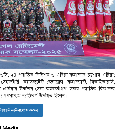
; জিওসি, ২৪ পদাতিক ডিভিশন ও এরিয়া কমান্ডার চট্টগ্রাম এরিয়া;
েক্রেটারি; অ্যাডজুটেন্ট জেনারেল; কমান্ড্যান্ট, বিআইআরসি;
রাম এরিয়ার ঊর্ধ্বতন সেনা কর্মকর্তাগণ; সকল পদাতিক ব্রিগেডের
ণমাধ্যম ব্যক্তিবর্গ উপস্থিত ছিলেন।
োকার্ড ডাউনলোড করুন
l Media