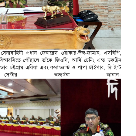
ন সেনাবাহিনী প্রধান জেনারেল ওয়াকার-উজ-জামান, এসবিপি,
রসিতে পৌঁছালে তাঁকে জিওসি, আর্মি ট্রেনিং এন্ড ডকট্রিন
র চট্টগ্রাম এরিয়া এবং কমান্ড্যান্ট ও পাপা টাইগার, দি ইস্ট
সেন্টার অভ্যর্থনা জানান।