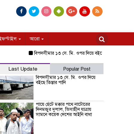
ইফস্টাইল
আরো
বিপদসীমার ১৩ সে. মি. ওপর দিয়ে বইছে তিস্তার পানি
পায়ে হেঁটে মক্
Last Update
Popular Post
বিপদসীমার ১৩ সে. মি. ওপর দিয়ে
বইছে তিস্তার পানি
পায়ে হেঁটে মক্কার পথে নাটোরের
দিনমজুর দুলাল, ভিসাহীন যাত্রায়
সামনে কয়েক দেশের আইনি বাধা