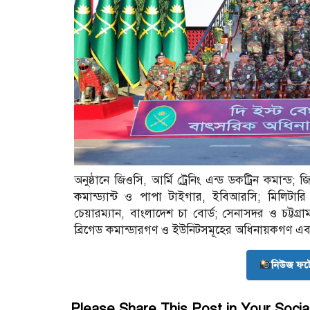
অনুষ্ঠানে জিওসি, আর্মি ট্রেনিং এন্ড ডকট্রিন কমান্ড
কমান্ড্যান্ট ও পাপা টাইগার, ইবিআরসি; মিলিটারি স
চেয়ারম্যান, বাংলাদেশ চা বোর্ড; সেনাসদর ও চট্টগ্
ব্রিগেড কমান্ডারগণ ও ইউনিটসমূহের অধিনায়কগণ এবং গ
নিউজ ফট
Please Share This Post in Your Socia